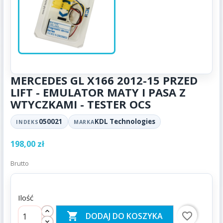
MERCEDES GL X166 2012-15 PRZED
LIFT - EMULATOR MATY I PASA Z
WTYCZKAMI - TESTER OCS
050021
KDL Technologies
INDEKS
MARKA
198,00 zł
Brutto
Ilość

favorite_border
DODAJ DO KOSZYKA