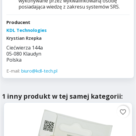
wykonywane przez wykwalifikowaną osobę
posiadająca wiedzę z zakresu systemów SRS.
Producent
KDL Technologies
Krystian Rzepka
Ciećwierza 144a
05-080 Klaudyn
Polska
E-mail:
biuro@kdl-tech.pl
1 inny produkt w tej samej kategorii:
favorite_border