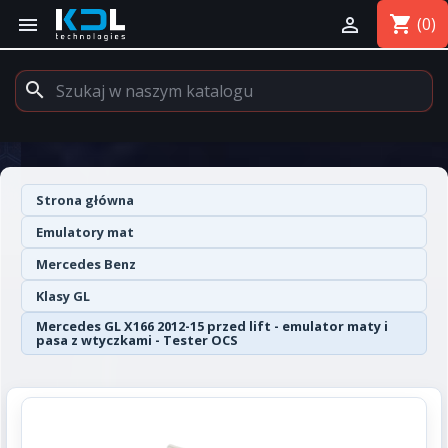
shopping_cart


(0)
search
Strona główna
Emulatory mat
Mercedes Benz
Klasy GL
Mercedes GL X166 2012-15 przed lift - emulator maty i
pasa z wtyczkami - Tester OCS